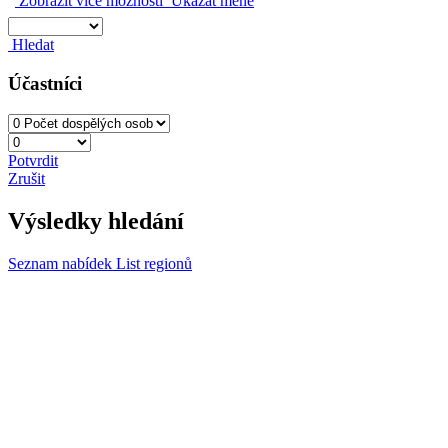
Zobrazit více možností
Ukázat méně
Hledat
Účastníci
Potvrdit
Zrušit
Výsledky hledání
Seznam nabídek
List regionů